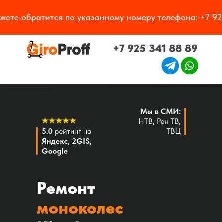
е обратится по указанному номеру телефона: +7 925 
Сделаем в
день
обращения!
+7 925 341 88 89
Мы в СМИ:
НТВ, Рен ТВ,
5.0
рейтинг на
c
10.00
ТВЦ
до
20.00
Яндекс
,
2GIS
,
Google
Ко
Разделы
акты
Мы в СМИ
Вакансии
Акции
Ремонт
моноколес
Работаем ПН-СБ