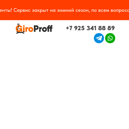
ты! Сервис закрыт на зимний сезон, по всем вопроса
+7 925 341 88 89
c
10.00
до
20.00
Ко
Разделы
акты
Мы в СМИ
Вакансии
Акции
Работаем ПН-СБ