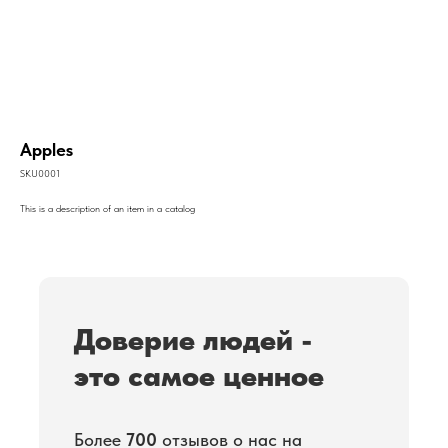
Специализированный
сервисный центр
Apples
SKU0001
This is a description of an item in a catalog
Доверие людей -
это самое ценное
Более
700
отзывов о нас на